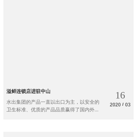
溢鲜连锁店进驻中山
16
水出集团的产品一直以出口为主，以安全的
/
2020
03
卫生标准、优质的产品品质赢得了国内外客
户的青睐。经历50多年的精心经营，水出拥
有的著名品牌（宝平牌鲜活鱼、溢鲜牌冷冻
水产品、宝平牌鱼罐头）已畅销国内外。201