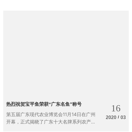
城每天定时、定点，用专业保鲜设备配送优
质商品到社区自提室或通过EMS快递送到您
手上。让会员以便捷的方式采购到新鲜、无
污染的品牌生鲜食材。宝平网上街市，让你
体验省时省力省心的“领鲜生活”新方式。
热烈祝贺宝平鱼荣获“广东名鱼”称号
16
第五届广东现代农业博览会11月14日在广州
/
2020
03
开幕，正式揭晓了广东十大名牌系列农产品
评选结果，中山食品水产进出口集团有限公