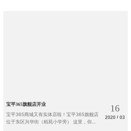
司的宝平草鱼荣获“广东名鱼”第一名，在开幕
式上，邓海光副省长为获得十大系列名牌的
第一名的企业授牌。
宝平365旗舰店开业
16
宝平365商城又有实体店啦！宝平365旗舰店
/
2020
03
位于东区兴华街（栢苑小学旁） 这里，你可
以看到我们网站销售的商品：宝平鱼、溢鲜