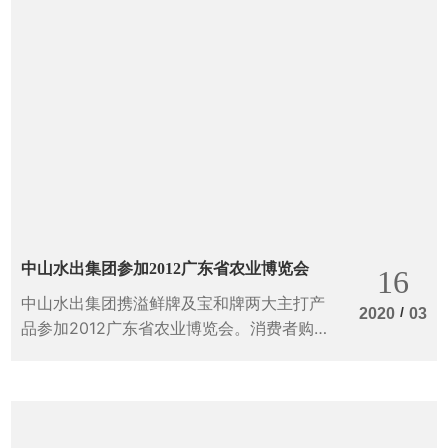
消费者能够享用到多种多样的来自各国的特
色产品。
中山水出集团参加2012广东省农业博览会
16
中山水出集团携溢鲜牌及宝和牌两大主打产
/
2020
03
品参加2012广东省农业博览会。消费者购买
热情高涨，我司旨在提高溢鲜牌冷冻水产品
及宝和牌鱼罐头的知名度，让更多的消费者
享用到健康，绿色，安全的水产品