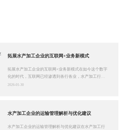
拓展水产加工企业的互联网+业务新模式
拓展水产加工企业的互联网+业务新模式在如今这个数字
化的时代，互联网已经渗透到各行各业，水产加工行业
也不例外。那么，水产加工企业该如何利用互联网+的优
2026-01-30
势，拓展新的业务模式呢？今天，我们就来聊聊这个话
题，希望能够给你带来一些启发。互联网+的概念首先，
让我们简单了解一下“互联网+”这个概念。说白了，互联
网+就是将互联网与传统行业相结合，借助互联网的技术
水产加工企业的运输管理解析与优化建议
和平台来提升传统行业的效率和竞争力。对于水产加工
水产加工企业的运输管理解析与优化建议在水产加工行
企业来说，这意味着什么呢？简单来说，就是利用互联