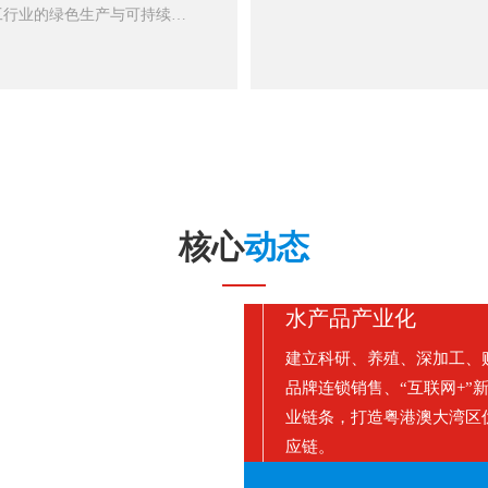
工行业的绿色生产与可持续发
少了人工成本。想象一下，以
有想过，身边的美味水产品背
时来完成的工作，现在只需按
和可持续性挑战？今天，我们
样的变化可谓是一次革命。而
何在追求经济效益的同时，实
了提效率高率，更能保证产品
美平衡。水产加工的现状与挑
备采用了先进的传感技术，能
发展速度之快让人咋舌。根据
参数，确保加工过程中水产品
的规模已经达到数千亿美元。
高科技的介入，无疑为水产加
不少挑战。渔业资源的过度开
据分析的价
过程中的能源浪费，无疑是亟
核心
动态
想，这一切真的值吗？想象一
式进行水产加工，未来的海洋
所依赖的鱼类资源会越来越
水产品产业化
风险。这样的结果，显然是我
建立科研、养殖、深加工、
探索绿色生产的路径，成为了
品牌连锁销售、“互联网+”
。绿色生产的定义与重要性那
业链条，打造粤港澳大湾区
简单来说，就
应链。