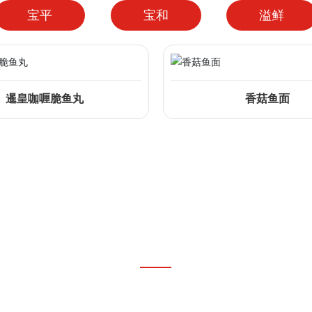
宝平
宝和
溢鲜
暹皇咖喱脆鱼丸
香菇鱼面
走进水出
科研、养殖、深加工、贮存、运输、出口一条龙