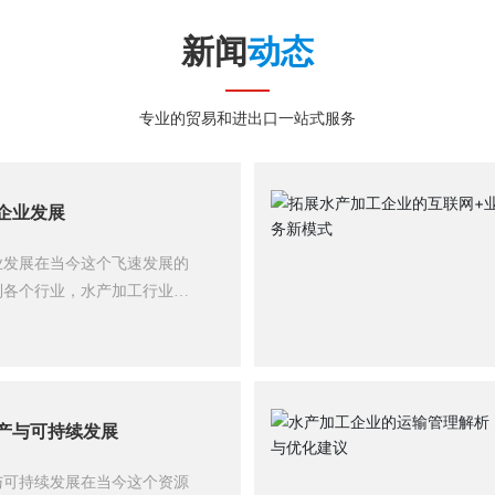
新闻
动态
专业的贸易和进出口一站式服务
企业发展
业发展在当今这个飞速发展的
到各个行业，水产加工行业也
产加工企业如何才能在激烈的
案就在于科技创新。无论是智
分析的应用，科技都在不断推
。智能化设备的引领你有没有
程是多么繁琐而复杂？然而，
产与可持续发展
能化设备逐渐被引入到水产加
与可持续发展在当今这个资源
洗机、切割机和包装设备，不