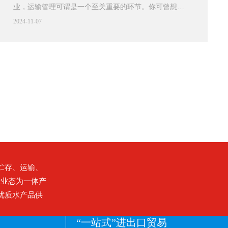
业，运输管理可谓是一个至关重要的环节。你可曾想
网来拓展市场、优化生产、提升服务。线上销售渠道的
过，为什么有些水产加工企业的产品总是能快速到达市
建立想象一下，以往水产加工企业的产品主要依靠线下
2024-11-07
场，而有些则常常因为运输问题而延误交货？其实，这
销售，产品往往被动地等待客户上门。而现在，通过互
背后有很多值得探讨的因素。今天，我们就来深入解析
联网，我们可以主动出击，建立线上销售渠道。比如，
水产加工企业的运输管理，并提出一些优化建议，让你
利用电商平台、社交媒体等，直接将产品销售给消费
的企业在这条水路上行驶得更顺畅。运输管理的重要性
者。这不仅能够降低中间环节的成本，还能更好地掌握
首先，我们得明白，水产加工不仅仅是将生鲜海货处理
市场需求。你可能会问，线上销售真的有效吗？答案是
成成品，还涉及到整个供应链的管理，而运输就是其中
肯定的。越来越多的消费
的重要一环。你可能会问，运输管理究竟有多重要？想
象一下，如果你的水产品在运输过程中遭到损坏，甚至
变质，那不仅是经济损失，更是品牌信誉的严重受损。
因此，水产加工企业在运输管理方面必须提前做好规
划。要确保产品从加工环节到市场的每一个步骤都能顺
贮存、运输、
利进行。这不仅包括选择合适的运输工具，还要考虑到
新业态为一体产
运输过程中的温控、湿度和包装等因素，以保证产品的
优质水产品供
新鲜度和质量。现状分析：痛点与挑战在
“一站式”进出口贸易